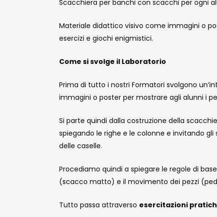
Scacchiera per banchi con scacchi per ogni a
Materiale didattico visivo come immagini o pos
esercizi e giochi enigmistici.
Come si svolge il Laboratorio
Prima di tutto i nostri Formatori svolgono un’in
immagini o poster per mostrare agli alunni i p
Si parte quindi dalla costruzione della scacchi
spiegando le righe e le colonne e invitando gli 
delle caselle.
Procediamo quindi a spiegare le regole di base 
(scacco matto) e il movimento dei pezzi (pedone
Tutto passa attraverso
esercitazioni pratic