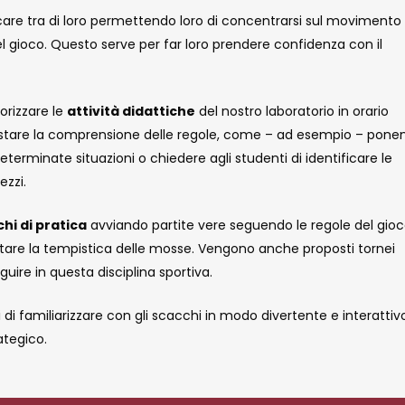
ocare tra di loro permettendo loro di concentrarsi sul movimento
l gioco. Questo serve per far loro prendere confidenza con il
orizzare le
attività didattiche
del nostro laboratorio in orario
 testare la comprensione delle regole, come – ad esempio – pone
erminate situazioni o chiedere agli studenti di identificare le
ezzi.
chi di pratica
avviando partite vere seguendo le regole del gioc
tare la tempistica delle mosse. Vengono anche proposti tornei
uire in questa disciplina sportiva.
i di familiarizzare con gli scacchi in modo divertente e interattiv
ategico.