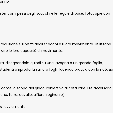
lunno.
ter con i pezzi degli scacchi e le regole di base, fotocopie con
troduzione sui pezzi degli scacchi e il loro movimento. Utilizzano
ezzi e le loro capacità di movimento.
era, disegnandola quindi su una lavagna o un grande foglio,
studenti a riprodurla sui loro fogli, facendo pratica con la notazi
come lo scopo del gioco, l’obiettivo di catturare il re avversario
, torre, cavallo, alfiere, regina, re).
he
, ovviamente.