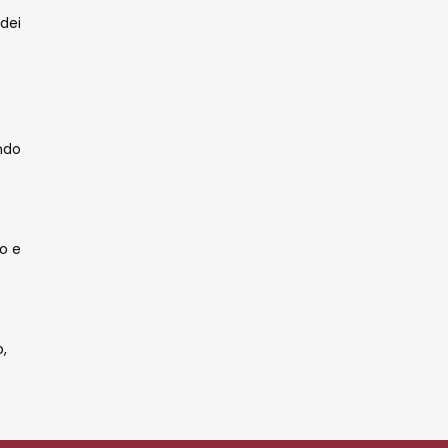
 dei
ndo
o e
o,